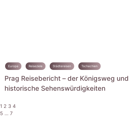
Europa
Reiseziele
Städtereisen
Tschechien
Prag Reisebericht – der Königsweg und
historische Sehenswürdigkeiten
1
2
3
4
5
…
7