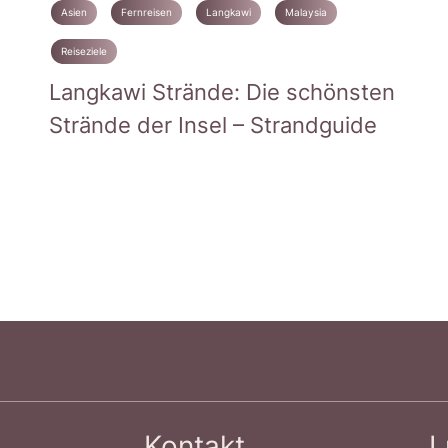
Asien
Fernreisen
Langkawi
Malaysia
Reiseziele
Langkawi Strände: Die schönsten
Strände der Insel – Strandguide
Kontakt
L