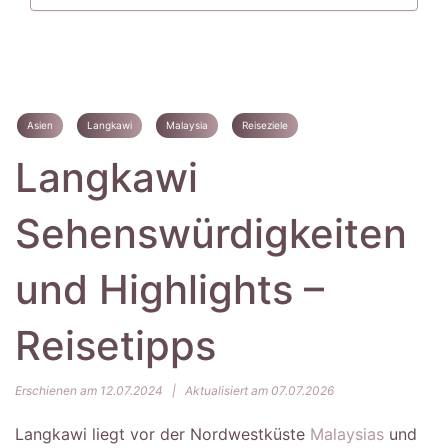
Asien
Langkawi
Malaysia
Reiseziele
Langkawi
Sehenswürdigkeiten
und Highlights –
Reisetipps
Erschienen am 12.07.2024
|
Aktualisiert am 07.07.2026
Langkawi liegt vor der Nordwestküste
Malaysias
und