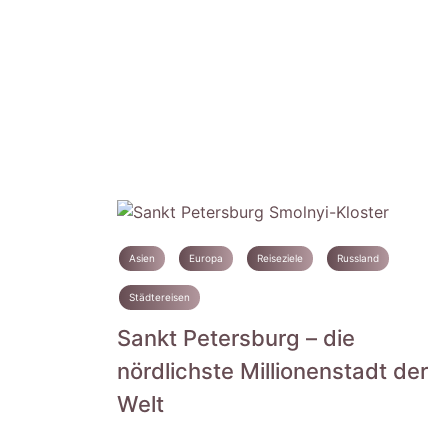
Asien
Europa
Reiseziele
Russland
Städtereisen
Sankt Petersburg – die
nördlichste Millionenstadt der
Welt