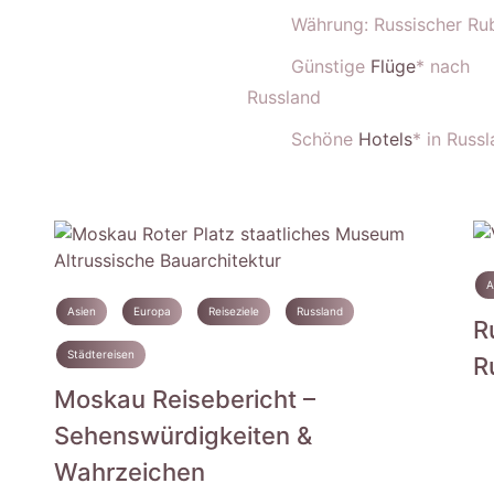
Währung: Russischer Ru
Günstige
Flüge
* nach
Russland
Schöne
Hotels
* in Russ
A
Asien
Europa
Reiseziele
Russland
R
Städtereisen
R
Moskau Reisebericht –
Sehenswürdigkeiten &
Wahrzeichen