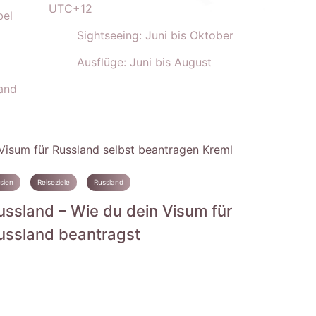
UTC+12
bel
Sightseeing: Juni bis Oktober
Ausflüge: Juni bis August
land
sien
Reiseziele
Russland
ussland – Wie du dein Visum für
ussland beantragst