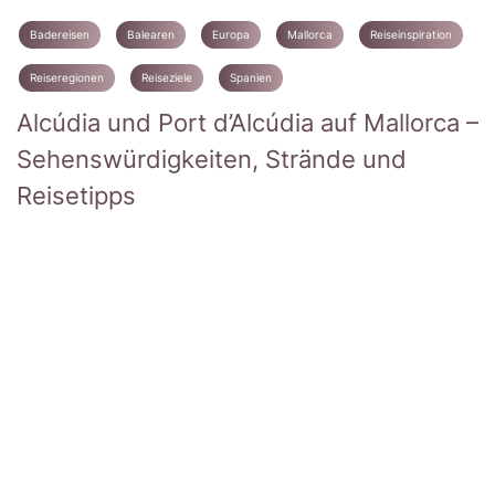
Badereisen
Balearen
Europa
Mallorca
Reiseinspiration
Reiseregionen
Reiseziele
Spanien
Alcúdia und Port d’Alcúdia auf Mallorca –
Sehenswürdigkeiten, Strände und
Reisetipps