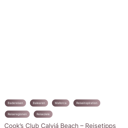
Badereisen
Balearen
Mallorca
Reiseinspiration
Reiseregionen
Reiseziele
Cook’s Club Calviá Beach – Reisetipps