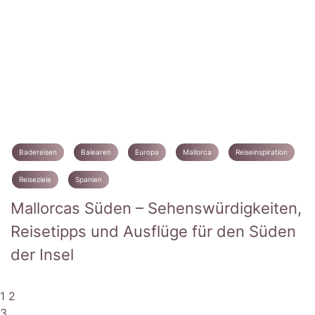
Badereisen
Balearen
Europa
Mallorca
Reiseinspiration
Reiseziele
Spanien
Mallorcas Süden – Sehenswürdigkeiten,
Reisetipps und Ausflüge für den Süden
der Insel
1
2
3