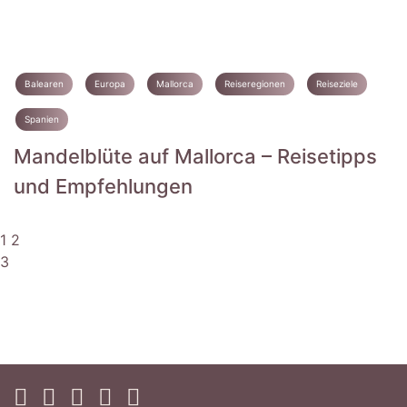
Balearen
Europa
Mallorca
Reiseregionen
Reiseziele
Spanien
Mandelblüte auf Mallorca – Reisetipps
und Empfehlungen
1
2
3