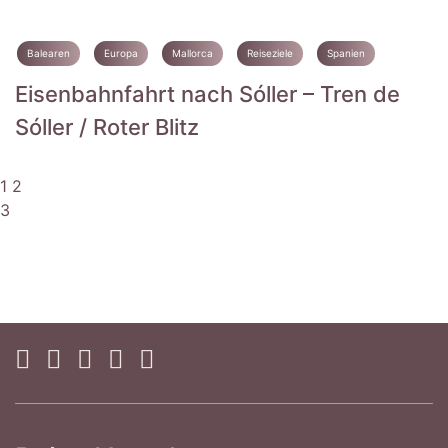
Balearen
Europa
Mallorca
Reiseziele
Spanien
Eisenbahnfahrt nach Sóller – Tren de
Sóller / Roter Blitz
1
2
3