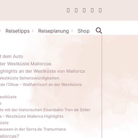
Reisetipps
Reiseplanung
Shop
it dem Auto
der Westküste Mallorcas
ghlights an der Westküste von Mallorca
a Westküste Sehenswürdigkeiten
de l’Olivar – Wallfahrtsort an der Westküste
Westküste
e
te mit der historischen Eisenbahn Tren de Sóller
a – Westküste Mallorca Highlights
küste
auseen in der Serra de Tramuntana
allorcas?