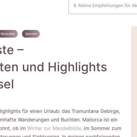
Meine Empfehlungen für Akt
Reiseziele
Spanien
te –
en und Highlights
sel
ighlights für einen Urlaub: das Tramuntana Gebirge,
umhafte Wanderungen und Buchten. Mallorca ist ein
lohnt, ob im
Winter zur Mandelblüte,
im Sommer zum
derungen und Sightseeing. In meinen nachfolgenden