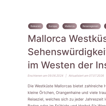
Balearen
Europa
Mallorca
Reiseregionen
Mallorca Westküs
Sehenswürdigkeit
im Westen der In
Erschienen am 09.06.2024
|
Aktualisiert am 07.07.2026
Die Westküste Mallorcas bietet zahlreiche H
kleine Örtchen, Orangenhaine und viele tra
Reiseziel, welches sich zu jeder Jahreszeit 
Baden oder im Frühjahr und Herbst für Wan