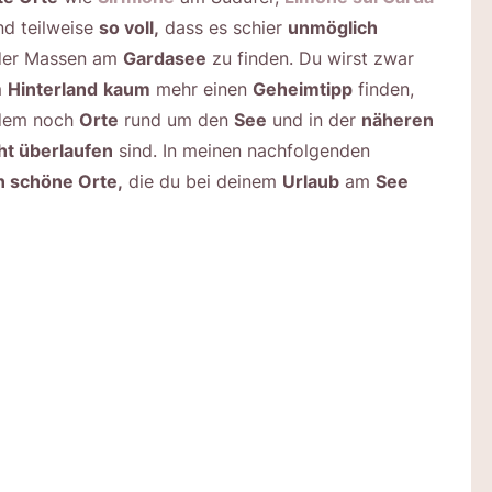
nd teilweise
so voll,
dass es schier
unmöglich
der Massen am
Gardasee
zu finden. Du wirst zwar
m
Hinterland
kaum
mehr einen
Geheimtipp
finden,
dem noch
Orte
rund um den
See
und in der
näheren
ht überlaufen
sind. In meinen nachfolgenden
n schöne Orte,
die du bei deinem
Urlaub
am
See