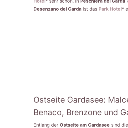
Hotel
* sehr schön, in
Peschiera del Garda
k
Desenzano del Garda
ist das
Park Hotel
* 
Ostseite Gardasee: Malces
Benaco, Brenzone und G
Entlang der
Ostseite am Gardasee
sind di