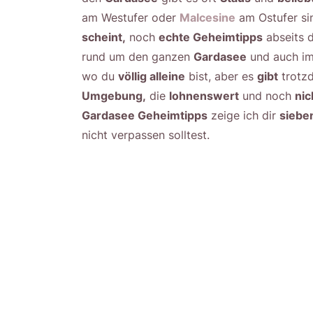
am Westufer oder
Malcesine
am Ostufer si
scheint,
noch
echte Geheimtipps
abseits 
rund um den ganzen
Gardasee
und auch i
wo du
völlig alleine
bist, aber es
gibt
trotz
Umgebung,
die
lohnenswert
und noch
nic
Gardasee Geheimtipps
zeige ich dir
siebe
nicht verpassen solltest.