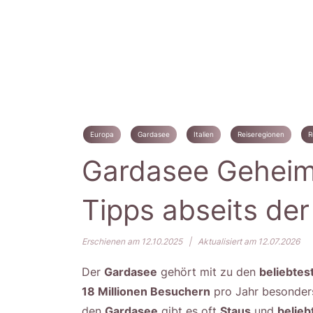
Europa
Gardasee
Italien
Reiseregionen
R
Gardasee Geheim
Tipps abseits de
Erschienen am 12.10.2025
|
Aktualisiert am 12.07.2026
Der
Gardasee
gehört mit zu den
beliebtes
18 Millionen Besuchern
pro Jahr besonder
den
Gardasee
gibt es oft
Staus
und
belieb