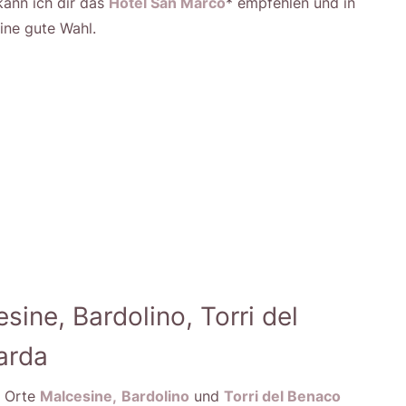
ann ich dir das
Hotel San Marco
* empfehlen und in
eine gute Wahl.
ine, Bardolino, Torri del
arda
e Orte
Malcesine,
Bardolino
und
Torri del Benaco