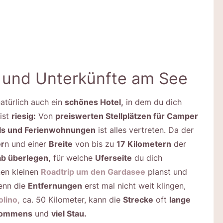
 und Unterkünfte am See
atürlich auch ein
schönes Hotel,
in dem du dich
ist
riesig:
Von
preiswerten Stellplätzen für Camper
els und Ferienwohnungen
ist alles vertreten. Da der
er
n und einer
Breite
von bis zu
17 Kilometern
der
ab überlegen,
für welche
Uferseite
du dich
nen kleinen
Roadtrip um den Gardasee
planst und
enn die
Entfernungen
erst mal nicht weit klingen,
lino,
ca. 50 Kilometer, kann die
Strecke
oft
lange
kommens
und
viel Stau.