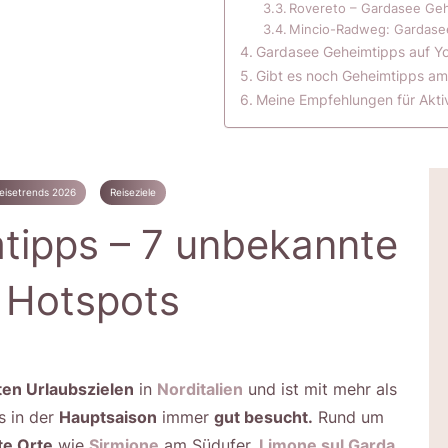
Rovereto – Gardasee Ge
Mincio-Radweg: Gardase
Gardasee Geheimtipps auf Y
Gibt es noch Geheimtipps am
Meine Empfehlungen für Akti
eisetrends 2026
Reiseziele
tipps – 7 unbekannte
r Hotspots
ten Urlaubszielen
in
Norditalien
und ist mit mehr als
s in der
Hauptsaison
immer
gut besucht.
Rund um
te Orte
wie
Sirmione
am Südufer,
Limone sul Garda