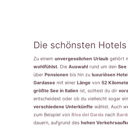
Die schönsten Hotels
Zu einem
unvergesslichen
Urlaub
gehört n
wohlfühlst.
Die
Auswahl
rund um den
See
über
Pensionen
bis hin zu
luxuriösen Hot
Gardasee
mit einer
Länge
von
52 Kilomet
größte See in Italien
ist, solltest du dir
vor
entscheidest oder ob du vielleicht sogar ei
verschiedene Unterkünfte
wählst. Auch w
zum Beispiel von
Riva del Garda
nach
Bardo
dauern, aufgrund des
hohen Verkehrsauf