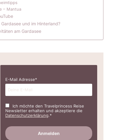
heimtipps
e – Mantua
ouTube
 Gardasee und im Hinterland?
vitäten am Gardasee
E-Mail Adresse*
Ich möchte den Travelprincess Reise
Newsletter erhalten und akzeptiere die
Datenschutzerklärung
.*