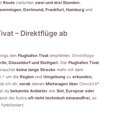
d
Route
zwischen
zwei und drei Stunden.
emmingen, Dortmund, Frankfurt, Hamburg
und
vat – Direktflüge ab
rdings den
Flughafen Tivat
empfehlen.
Direktflüge
rlin, Düsseldorf und Stuttgart.
Der
Flughafen Tivat
brauchst
keine lange Strecke
mehr mit dem
n,
* um die
Region
und
Umgebung
zu
erkunden,
e ich dir,
vorab
deinen
Mietwagen über
Check24
*
lst du
bekannte Anbieter
wie
Sixt, Europcar oder
sind die Autos
oft nicht technisch einwandfrei,
so
funktioniert.