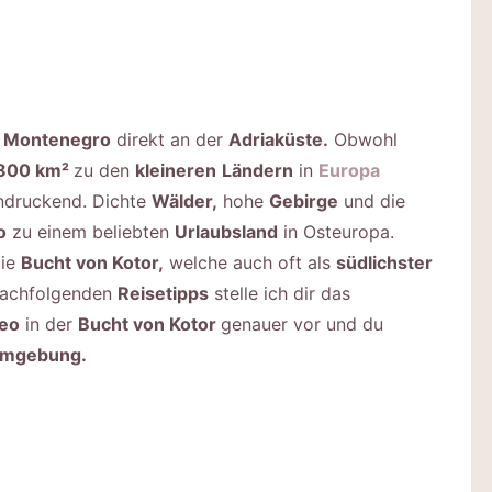
t
Montenegro
direkt an der
Adriaküste.
Obwohl
800 km²
zu den
kleineren
Ländern
in
Europa
ndruckend. Dichte
Wälder,
hohe
Gebirge
und die
o
zu einem beliebten
Urlaubsland
in Osteuropa.
die
Bucht von Kotor,
welche auch oft als
südlichster
 nachfolgenden
Reisetipps
stelle ich dir das
neo
in der
Bucht von Kotor
genauer vor und du
mgebung.