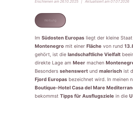
Erschienen am 26.10.2025
|
Aktualisiert am 07.07.2026
Werbung
Im
Südosten Europas
liegt der kleine Staa
Montenegro
mit einer
Fläche
von rund
13.
gehört, ist die
landschaftliche Vielfalt
beei
direkte Lage am
Meer
machen
Montenegr
Besonders
sehenswert
und
malerisch
ist 
Fjord Europas
bezeichnet wird. In meinen
Boutique-Hotel Casa del Mare Mediterra
bekommst
Tipps für Ausflugsziele
in die
U