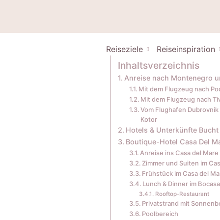
Reiseziele
Reiseinspiration
Inhaltsverzeichnis
Anreise nach Montenegro un
Mit dem Flugzeug nach Pod
Mit dem Flugzeug nach Tiv
Vom Flughafen Dubrovnik 
Kotor
Hotels & Unterkünfte Bucht
Boutique-Hotel Casa Del Ma
Anreise ins Casa del Mar
Zimmer und Suiten im Ca
Frühstück im Casa del M
Lunch & Dinner im Bocasa
Rooftop-Restaurant
Privatstrand mit Sonnen
Poolbereich