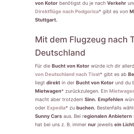
von Kotor
benötigst du je nach
Verkehr
un
Direktflüge nach Podgorica
* gibt es von
M
Stuttgart.
Mit dem Flugzeug nach Ti
Deutschland
Für die
Bucht von Kotor
würde ich dir alle
von Deutschland nach Tivat
* gibt es ab
Be
liegt
direkt
in der
Bucht von Kotor
und du 
Mietwagen
* zurückzulegen. Ein
Mietwage
macht aber trotzdem
Sinn.
Empfehlen
würd
oder
Expedia
* zu
buchen.
Bestenfalls wäh
Sunny Cars
aus. Bei r
egionalen Anbietern
hat bei uns z. B. immer
nur
jeweils
ein Licht