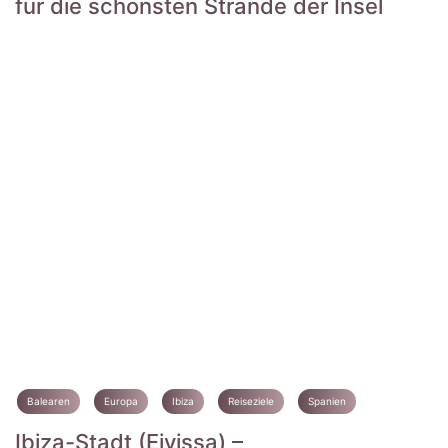
für die schönsten Strände der Insel
Balearen
Europa
Ibiza
Reiseziele
Spanien
Ibiza-Stadt (Eivissa) –