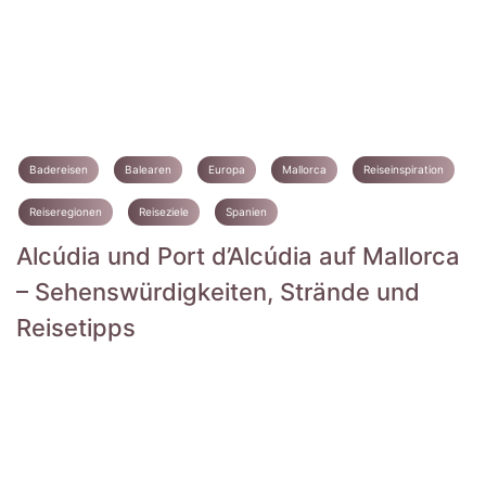
Badereisen
Balearen
Europa
Mallorca
Reiseinspiration
Reiseregionen
Reiseziele
Spanien
Alcúdia und Port d’Alcúdia auf Mallorca
– Sehenswürdigkeiten, Strände und
Reisetipps