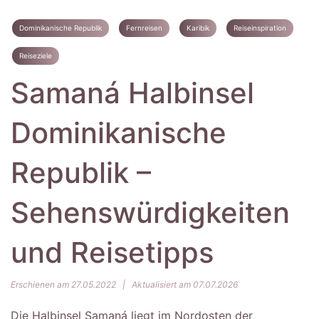
Dominikanische Republik
Fernreisen
Karibik
Reiseinspiration
Reiseziele
Samaná Halbinsel
Dominikanische
Republik –
Sehenswürdigkeiten
und Reisetipps
Erschienen am 27.05.2022
|
Aktualisiert am 07.07.2026
Die Halbinsel Samaná liegt im Nordosten der