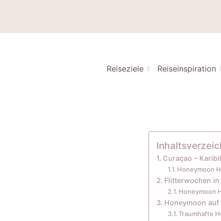
Reiseziele
Reiseinspiration
Inhaltsverzeic
Curaçao – Karibi
Honeymoon Ho
Flitterwochen i
Honeymoon Ho
Honeymoon auf 
Traumhafte H