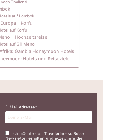
 nach Thailand
ombok
otels auf Lombok
 Europa – Korfu
tel auf Korfu
Meno – Hochzeitsreise
tel auf Gili Meno
n Afrika: Gambia Honeymoon Hotels
oneymoon-Hotels und Reiseziele
E-Mail Adresse*
Ich möchte den Travelprincess Reise
Newsletter erhalten und akzeptiere die