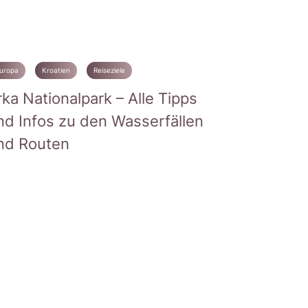
uropa
Kroatien
Reiseziele
rka Nationalpark – Alle Tipps
nd Infos zu den Wasserfällen
nd Routen