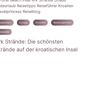
adereisen
Europa
Kroatien
Reiseinspiration
eiseziele
rk Strände: Die schönsten
trände auf der kroatischen Insel