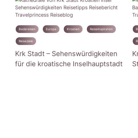
Badereisen
Europa
Kroatien
Reiseinspiration
B
Reiseziele
R
Krk Stadt – Sehenswürdigkeiten
K
für die kroatische Inselhauptstadt
S