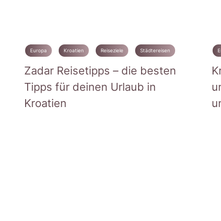
Europa
Kroatien
Reiseziele
Städtereisen
E
Zadar Reisetipps – die besten
K
Tipps für deinen Urlaub in
u
Kroatien
u