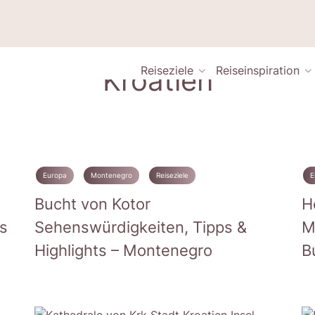
Kroatien
Reiseziele
Reiseinspiration
Europa
Montenegro
Reiseziele
E
Bucht von Kotor
H
s
Sehenswürdigkeiten, Tipps &
M
Highlights – Montenegro
B