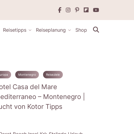
Reisetipps
Reiseplanung
Shop
uropa
Montenegro
Reiseziele
otel Casa del Mare
editerraneo – Montenegro |
ucht von Kotor Tipps