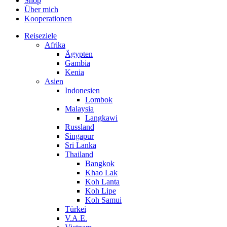
Shop
Über mich
Kooperationen
Reiseziele
Afrika
Ägypten
Gambia
Kenia
Asien
Indonesien
Lombok
Malaysia
Langkawi
Russland
Singapur
Sri Lanka
Thailand
Bangkok
Khao Lak
Koh Lanta
Koh Lipe
Koh Samui
Türkei
V.A.E.