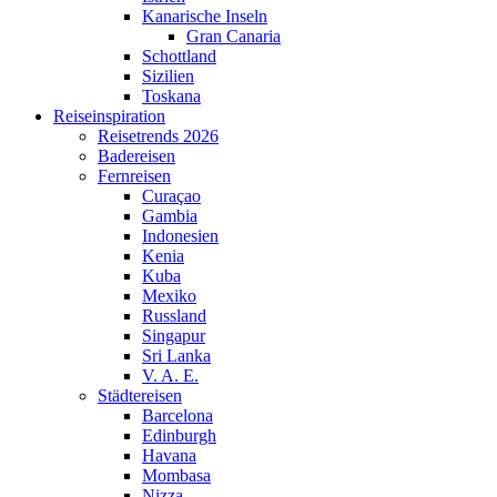
Kanarische Inseln
Gran Canaria
Schottland
Sizilien
Toskana
Reiseinspiration
Reisetrends 2026
Badereisen
Fernreisen
Curaçao
Gambia
Indonesien
Kenia
Kuba
Mexiko
Russland
Singapur
Sri Lanka
V. A. E.
Städtereisen
Barcelona
Edinburgh
Havana
Mombasa
Nizza