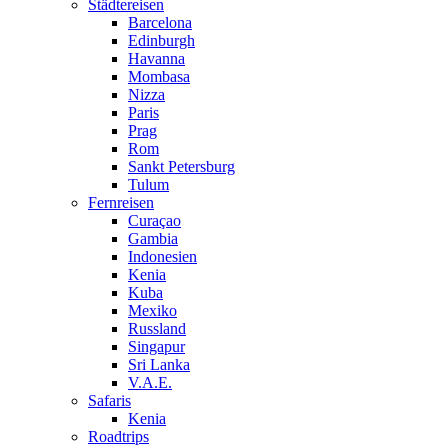
Städtereisen
Barcelona
Edinburgh
Havanna
Mombasa
Nizza
Paris
Prag
Rom
Sankt Petersburg
Tulum
Fernreisen
Curaçao
Gambia
Indonesien
Kenia
Kuba
Mexiko
Russland
Singapur
Sri Lanka
V.A.E.
Safaris
Kenia
Roadtrips