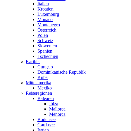
Italien
Kroatien
Luxemburg
Monaco
Montenegro
Österreich
Polen
Schweiz
Slowenien
Spanien
Tschechien
Karibik
Curaçao
Dominikanische Republik
Kuba
Mittelamerika
Mexiko
Reiseregionen
Balearen
Ibiza
Mallorca
Menorca
Bodensee
Gardasee
Istrien