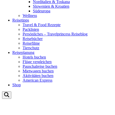
Norditalien & Toskana
Slowenien & Kroatien
Südeuropa
Wellness
Reisetipps
Travel & Food Rezepte
Packlisten
Persönliches – Travelprincess Reiseblog
Reisebücher
Reisefilme
Tierschutz
Reiseplanung
Hotels buchen
Flüge vergleichen
Pauschalreise buchen
Mietwagen buchen
Aktivitäten buchen
American Express
Shop