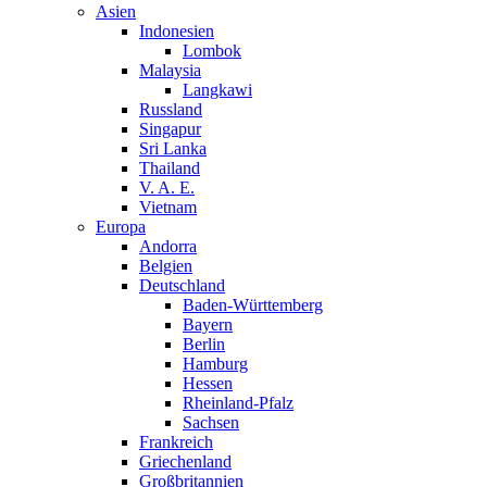
Asien
Indonesien
Lombok
Malaysia
Langkawi
Russland
Singapur
Sri Lanka
Thailand
V. A. E.
Vietnam
Europa
Andorra
Belgien
Deutschland
Baden-Württemberg
Bayern
Berlin
Hamburg
Hessen
Rheinland-Pfalz
Sachsen
Frankreich
Griechenland
Großbritannien