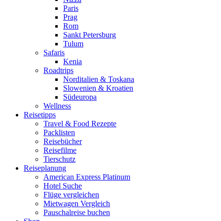
Paris
Prag
Rom
Sankt Petersburg
Tulum
Safaris
Kenia
Roadtrips
Norditalien & Toskana
Slowenien & Kroatien
Südeuropa
Wellness
Reisetipps
Travel & Food Rezepte
Packlisten
Reisebücher
Reisefilme
Tierschutz
Reiseplanung
American Express Platinum
Hotel Suche
Flüge vergleichen
Mietwagen Vergleich
Pauschalreise buchen