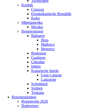
Tschechien
Karibik
Curaçao
Dominikanische Republik
Kuba
Mittelamerika
Mexiko
Reiseregionen
Balearen
Ibiza
Mallorca
Menorca
Bodensee
Gardasee
Gibraltar
Istrien
Kanarische Inseln
Gran Canaria
Lanzarote
Schottland
Sizilien
Toskana
Reiseinspiration
Reisetrends 2026
Badereisen