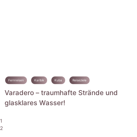
Fernreisen
Karibik
Kuba
Reiseziele
Varadero – traumhafte Strände und
glasklares Wasser!
1
2