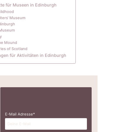
itte für Museen in Edinburgh
ildhood
iters‘ Museum
dinburgh
r Museum
y
he Mound
ries of Scotland
en für Aktivitäten in Edinburgh
E-Mail Adresse*