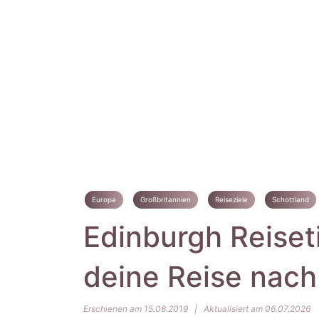
Europa
Großbritannien
Reiseziele
Schottland
Edinburgh Reiseti
deine Reise nach
Erschienen am 15.08.2019
|
Aktualisiert am 06.07.2026