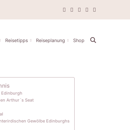
Reisetipps
Reiseplanung
Shop
hnis
r Edinburgh
en Arthur´s Seat
al
unterirdischen Gewölbe Edinburghs