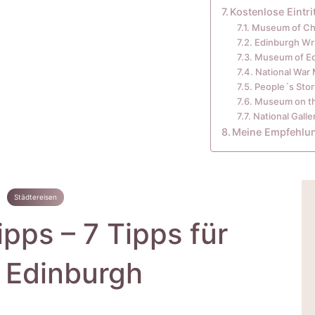
Kostenlose Eintr
Museum of Ch
Edinburgh Wr
Museum of E
National Wa
People´s Stor
Museum on t
National Galle
Meine Empfehlung
Städtereisen
pps – 7 Tipps für
 Edinburgh