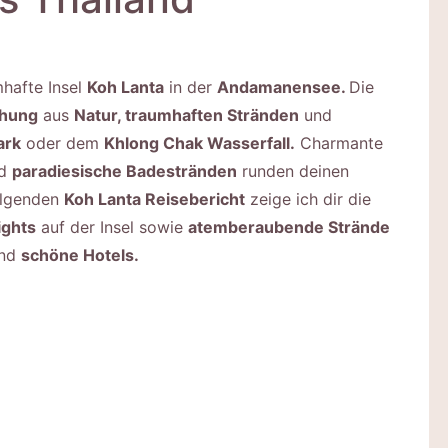
mhafte Insel
Koh Lanta
in der
Andamanensee.
Die
chung
aus
Natur, traumhaften Stränden
und
ark
oder dem
Khlong Chak Wasserfall.
Charmante
d
paradiesische Badestränden
runden deinen
olgenden
Koh Lanta Reisebericht
zeige ich dir die
ights
auf der Insel sowie
atemberaubende Strände
nd
schöne Hotels.