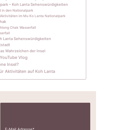
lpark – Koh Lanta Sehenswürdigkeiten
tt in den Nationalpark
ktivitäten im Mu Ko Lanta Nationalpark
Chak
long Chak Wasserfall
erfall
oh Lanta Sehenswürdigkeiten
tstadt
das Wahrzeichen der Insel
 YouTube Vlog
öne Insel?
r Aktivitäten auf Koh Lanta
E-Mail Adresse*