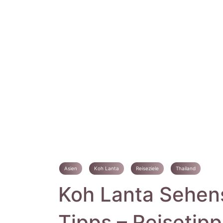
Asien
Koh Lanta
Reiseziele
Thailand
Koh Lanta Sehen
Tipps – Reisetip