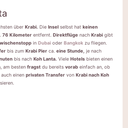
ta
chsten über
Krabi.
Die
Insel
selbst hat
keinen
a.
76 Kilometer
entfernt.
Direktflüge
nach
Krabi
gibt
wischenstopp
in
Dubai
oder
Bangkok
zu fliegen.
fer
bis zum
Krabi Pier
ca.
eine Stunde,
je nach
inuten
bis nach
Koh Lanta.
Viele
Hotels
bieten einen
, am besten
fragst
du bereits
vorab
einfach an, ob
r auch einen
privaten Transfer
von
Krabi nach Koh
sieren.