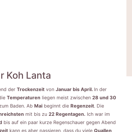
ür Koh Lanta
end der
Trockenzeit
von
Januar bis April.
In der
die
Temperaturen
liegen meist zwischen
28 und 30
 zum Baden. Ab
Mai
beginnt die
Regenzeit
. Die
nreichsten
mit bis zu
22 Regentagen.
Ich war im
d
bis auf ein paar kurze Regenschauer gegen Abend
zeit
kann es aber passieren, dass du viele
Quallen