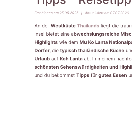
Erschienen am 25.05.2025
|
Aktualisiert am 07.07.2026
An der
Westküste
Thailands
liegt die trau
Insel bietet eine a
bwechslungsreiche Mis
Highlights
wie dem
Mu Ko Lanta Nationalp
Dörfer,
die
typisch thailändische Küche
un
Urlaub
auf
Koh Lanta
ab. In meinem nachf
schönsten Sehenswürdigkeiten und Highl
und du bekommst
Tipps
für
gutes Essen
u