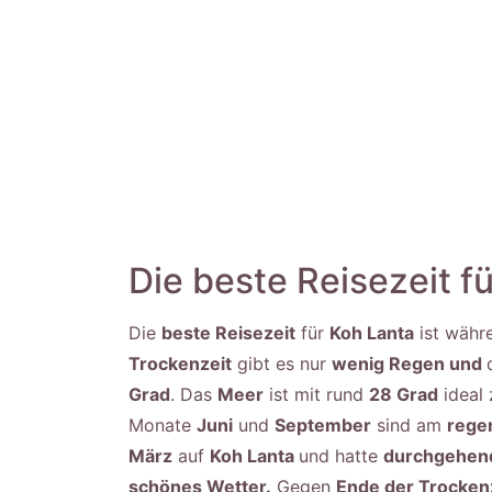
Die beste Reisezeit f
Die
beste Reisezeit
für
Koh Lanta
ist währ
Trockenzeit
gibt es nur
wenig Regen und
Grad
. Das
Meer
ist mit rund
28 Grad
ideal
Monate
Juni
und
September
sind am
rege
März
auf
Koh Lanta
und hatte
durchgehen
schönes Wetter.
Gegen
Ende der Trocken