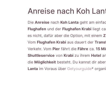
Anreise nach Koh Lan
Die
Anreise
nach
Koh Lanta
geht am einfa
Flughafen
und der
Flughafen Krabi
liegt c
es nicht, dafür aber die Option, mit einem
Z
Vom
Flughafen Krabi
aus dauert der
Trans
Verkehr. Vom
Pier
fährt die
Fähre
ca.
15 M
Shuttleservice
von
Krabi
zu ihrem
Hotel
an
die
Möglichkeit
besteht. Du kannst dir abe
Lanta
im Voraus über
Getyourguide
* organi