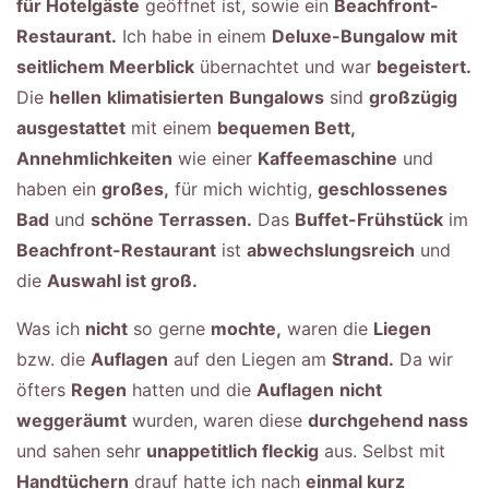
für Hotelgäste
geöffnet ist, sowie ein
Beachfront-
Restaurant.
Ich habe in einem
Deluxe-Bungalow mit
seitlichem Meerblick
übernachtet und war
begeistert.
Die
hellen
klimatisierten
Bungalows
sind
großzügig
ausgestattet
mit einem
bequemen Bett,
Annehmlichkeiten
wie einer
Kaffeemaschine
und
haben ein
großes,
für mich wichtig,
geschlossenes
Bad
und
schöne Terrassen.
Das
Buffet-Frühstück
im
Beachfront-Restaurant
ist
abwechslungsreich
und
die
Auswahl ist groß.
Was ich
nicht
so gerne
mochte,
waren die
Liegen
bzw. die
Auflagen
auf den Liegen am
Strand.
Da wir
öfters
Regen
hatten und die
Auflagen
nicht
weggeräumt
wurden, waren diese
durchgehend nass
und sahen sehr
unappetitlich fleckig
aus. Selbst mit
Handtüchern
drauf hatte ich nach
einmal kurz