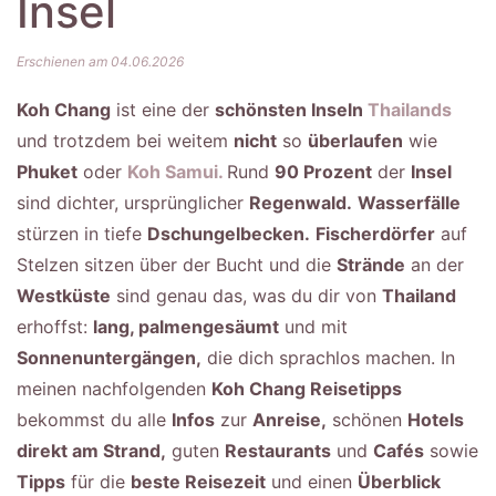
Insel
Erschienen am 04.06.2026
Koh Chang
ist eine der
schönsten Inseln
Thailands
und trotzdem bei weitem
nicht
so
überlaufen
wie
Phuket
oder
Koh Samui.
Rund
90 Prozent
der
Insel
sind dichter, ursprünglicher
Regenwald.
Wasserfälle
stürzen in tiefe
Dschungelbecken.
Fischerdörfer
auf
Stelzen sitzen über der Bucht und die
Strände
an der
Westküste
sind genau das, was du dir von
Thailand
erhoffst:
lang, palmengesäumt
und mit
Sonnenuntergängen,
die dich sprachlos machen. In
meinen nachfolgenden
Koh Chang Reisetipps
bekommst du alle
Infos
zur
Anreise,
schönen
Hotels
direkt am Strand,
guten
Restaurants
und
Cafés
sowie
Tipps
für die
beste Reisezeit
und einen
Überblick