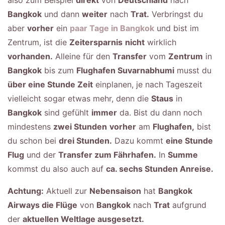
also zum Beispiel
direkt
von
Deutschland
nach
Bangkok
und dann
weiter
nach
Trat.
Verbringst du
aber
vorher
ein
paar Tage in Bangkok
und bist im
Zentrum, ist die
Zeitersparnis
nicht
wirklich
vorhanden.
Alleine für den
Transfer
vom
Zentrum
in
Bangkok
bis zum
Flughafen Suvarnabhumi
musst du
über eine Stunde Zeit
einplanen, je nach Tageszeit
vielleicht sogar etwas mehr, denn die
Staus
in
Bangkok
sind gefühlt
immer
da. Bist du dann noch
mindestens
zwei Stunden
vorher
am
Flughafen,
bist
du schon bei
drei Stunden.
Dazu kommt
eine Stunde
Flug
und der
Transfer zum Fährhafen.
In
Summe
kommst du also auch auf
ca. sechs Stunden Anreise.
Achtung:
Aktuell zur
Nebensaison
hat
Bangkok
Airways die Flüge
von
Bangkok
nach
Trat
aufgrund
der
aktuellen Weltlage ausgesetzt.