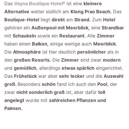
Das
Vayna Boutique Hotel
* ist eine
kleinere
Alternative
weiter südlich am
Klong Prao Beach.
Das
Boutique-Hotel
liegt
direkt
am
Strand.
Zum
Hotel
gehören ein
Außenpool mit Meerblick,
eine
Strandbar
mit
Schaukeln
sowie ein
Restaurant.
Alle
Zimmer
haben einen
Balkon,
einige wenige auch
Meerblick.
Die
Atmosphäre
ist hier deutlich
persönlicher
als in
den
großen Resorts.
Die
Zimmer
sind zwar
modern
und
gemütlich,
allerdings
etwas spärlich
eingerichtet.
Das
Frühstück
war aber
sehr lecker
und die
Auswahl
groß.
Besonders
schön
fand ich auch den
Pool,
der
zwar
nicht sonderlich groß
ist, aber dafür
toll
angelegt
wurde mit
zahlreichen Pflanzen und
Palmen.