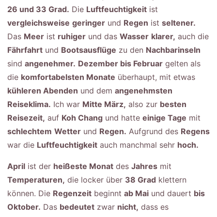
26 und 33 Grad.
Die
Luftfeuchtigkeit
ist
vergleichsweise
geringer
und
Regen
ist
seltener.
Das
Meer
ist
ruhiger
und das
Wasser
klarer,
auch die
Fährfahrt
und
Bootsausflüge
zu den
Nachbarinseln
sind
angenehmer.
Dezember bis Februar
gelten als
die
komfortabelsten Monate
überhaupt, mit etwas
kühleren Abenden
und dem
angenehmsten
Reiseklima.
Ich war
Mitte März,
also zur
besten
Reisezeit,
auf
Koh Chang
und hatte
einige Tage
mit
schlechtem
Wetter
und
Regen.
Aufgrund des
Regens
war die
Luftfeuchtigkeit
auch manchmal sehr
hoch.
April
ist der
heißeste Monat
des
Jahres
mit
Temperaturen,
die locker über
38 Grad
klettern
können. Die
Regenzeit
beginnt
ab Mai
und dauert
bis
Oktober.
Das
bedeutet
zwar
nicht,
dass es