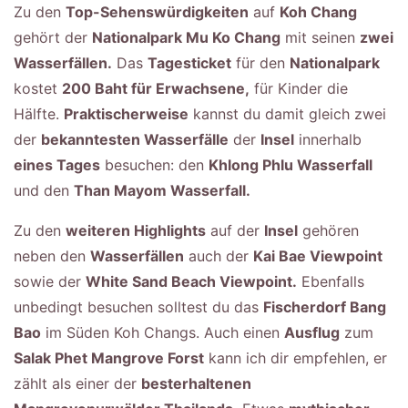
Zu den
Top-Sehenswürdigkeiten
auf
Koh Chang
gehört der
Nationalpark Mu Ko Chang
mit seinen
zwei
Wasserfällen.
Das
Tagesticket
für den
Nationalpark
kostet
200 Baht für Erwachsene,
für Kinder die
Hälfte.
Praktischerweise
kannst du damit gleich zwei
der
bekanntesten Wasserfälle
der
Insel
innerhalb
eines Tages
besuchen: den
Khlong Phlu Wasserfall
und den
Than Mayom Wasserfall.
Zu den
weiteren Highlights
auf der
Insel
gehören
neben den
Wasserfällen
auch der
Kai Bae Viewpoint
sowie der
White Sand Beach Viewpoint.
Ebenfalls
unbedingt besuchen solltest du das
Fischerdorf Bang
Bao
im Süden Koh Changs. Auch einen
Ausflug
zum
Salak Phet Mangrove Forst
kann ich dir empfehlen, er
zählt als einer der
besterhaltenen