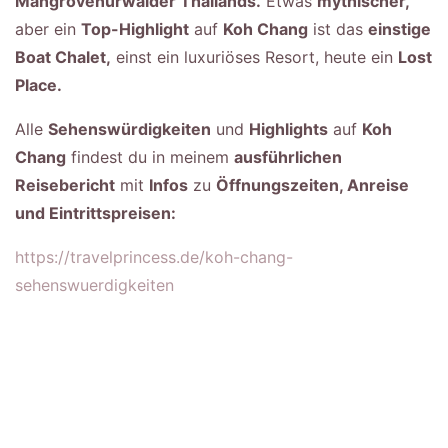
Mangrovenurwälder Thailands.
Etwas
mythischer,
aber ein
Top-Highlight
auf
Koh Chang
ist das
einstige
Boat Chalet,
einst ein luxuriöses Resort, heute ein
Lost
Place.
Alle
Sehenswürdigkeiten
und
Highlights
auf
Koh
Chang
findest du in meinem
ausführlichen
Reisebericht
mit
Infos
zu
Öffnungszeiten, Anreise
und Eintrittspreisen:
https://travelprincess.de/koh-chang-
sehenswuerdigkeiten