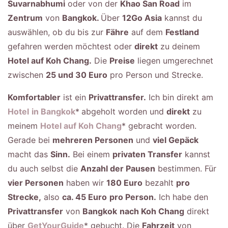
Suvarnabhumi
oder von der
Khao San Road
im
Zentrum
von
Bangkok.
Über
12Go Asia
kannst du
auswählen, ob du bis zur
Fähre
auf dem
Festland
gefahren werden möchtest oder
direkt
zu deinem
Hotel auf Koh Chang.
Die
Preise
liegen umgerechnet
zwischen
25 und 30 Euro
pro Person und Strecke.
Komfortabler
ist ein
Privattransfer.
Ich bin direkt am
Hotel
in Bangkok
*
abgeholt worden und
direkt
zu
meinem
Hotel auf Koh Chang
* gebracht worden.
Gerade bei
mehreren Personen
und
viel Gepäck
macht das
Sinn.
Bei einem
privaten Transfer
kannst
du auch selbst die
Anzahl der Pausen
bestimmen. Für
vier Personen
haben wir
180 Euro
bezahlt
pro
Strecke,
also
ca. 45 Euro
pro Person.
Ich habe den
Privattransfer
von
Bangkok
nach Koh Chang
direkt
über
GetYourGuide
* gebucht. Die
Fahrzeit
von