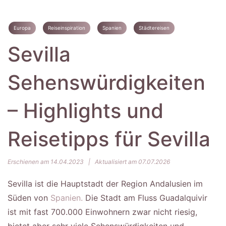
Europa
Reiseinspiration
Spanien
Städtereisen
Sevilla
Sehenswürdigkeiten
– Highlights und
Reisetipps für Sevilla
Erschienen am 14.04.2023
|
Aktualisiert am 07.07.2026
Sevilla ist die Hauptstadt der Region Andalusien im
Süden von
Spanien.
Die Stadt am Fluss Guadalquivir
ist mit fast 700.000 Einwohnern zwar nicht riesig,
bietet aber sehr viele Sehenswürdigkeiten und