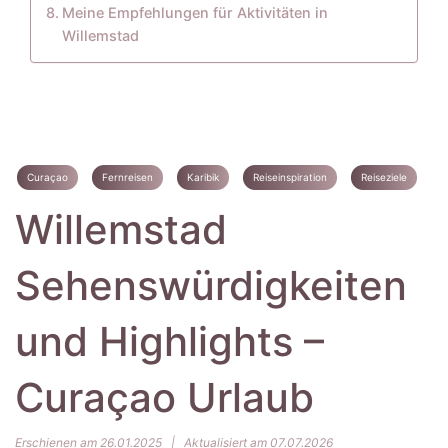
Meine Empfehlungen für Aktivitäten in
Willemstad
Curaçao
Fernreisen
Karibik
Reiseinspiration
Reiseziele
Willemstad
Sehenswürdigkeiten
und Highlights –
Curaçao Urlaub
Erschienen am 26.01.2025
|
Aktualisiert am 07.07.2026